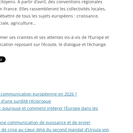
itoyens. A partir d’avril, des conventions régionales
 France. Elles rassembleront les collectivités locales,
ébattre de tous les sujets européens : croissance,
iale, agriculture…
er ses craintes et ses attentes vis-à-vis de l’Europe et
ation reposant sur l’écoute, le dialogue et l’échange.
la communication européenne en 2026 ?
e d'une surdité réciproque
: pourquoi et comment intégrer l’Europe dans les
une communication de puissance et de projet
 de crise au cœur déjà du second mandat d’Ursula von