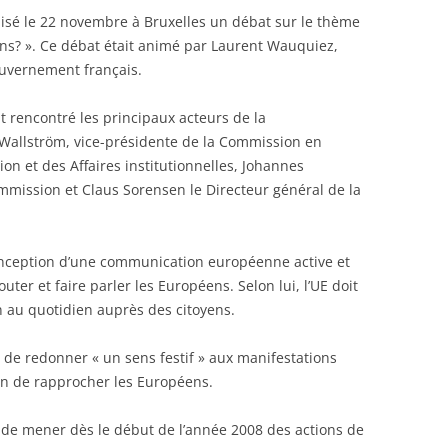
sé le 22 novembre à Bruxelles un débat sur le thème
ns? ». Ce débat était animé par Laurent Wauquiez,
gouvernement français.
 rencontré les principaux acteurs de la
allström, vice-présidente de la Commission en
on et des Affaires institutionnelles, Johannes
ommission et Claus Sorensen le Directeur général de la
onception d’une communication européenne active et
ter et faire parler les Européens. Selon lui, l’UE doit
 au quotidien auprès des citoyens.
e de redonner « un sens festif » aux manifestations
in de rapprocher les Européens.
ce de mener dès le début de l’année 2008 des actions de