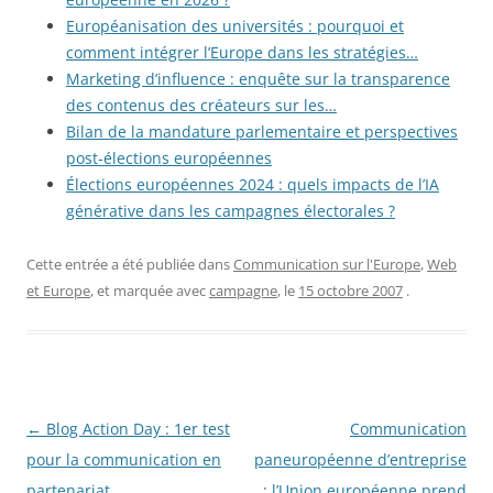
Européanisation des universités : pourquoi et
comment intégrer l’Europe dans les stratégies…
Marketing d’influence : enquête sur la transparence
des contenus des créateurs sur les…
Bilan de la mandature parlementaire et perspectives
post-élections européennes
Élections européennes 2024 : quels impacts de l’IA
générative dans les campagnes électorales ?
Cette entrée a été publiée dans
Communication sur l'Europe
,
Web
et Europe
, et marquée avec
campagne
, le
15 octobre 2007
.
Navigation
←
Blog Action Day : 1er test
Communication
des
pour la communication en
paneuropéenne d’entreprise
articles
partenariat
: l’Union européenne prend