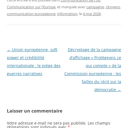
Communication sur l'Europe
, et marquée avec
campagne
,
citoyens
,
communication européenne
,
information
, le
4 mai 2026
.
Navigation
←
Union européenne, soft
Décryptage de la campagne
des
power et crédibilité
d’affichage « Protégeons ce
articles
internationale : le piège des
qui compte » de la
guerres narratives
Commission européenne : les
failles du récit sur la
démocratie
→
Laisser un commentaire
Votre adresse e-mail ne sera pas publiée.
Les champs
obligatoires sont indiqués avec
*