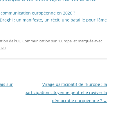
la communication européenne en 2026 ?
Draghi : un manifeste, un récit, une bataille pour l’âme
ion de l'UE
,
Communication sur l'Europe
, et marquée avec
2020
.
is sur
Virage participatif de l’Europe : la
participation citoyenne peut-elle raviver la
démocratie européenne ?
→