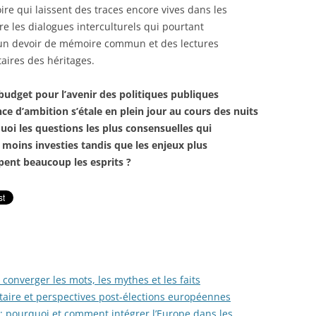
oire qui laissent des traces encore vives dans les
e les dialogues interculturels qui pourtant
s un devoir de mémoire commun et des lectures
ires des héritages.
budget pour l’avenir des politiques publiques
e d’ambition s’étale en plein jour au cours des nuits
uoi les questions les plus consensuelles qui
moins investies tandis que les enjeux plus
ent beaucoup les esprits ?
converger les mots, les mythes et les faits
aire et perspectives post-élections européennes
: pourquoi et comment intégrer l’Europe dans les