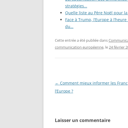
stratégies…
Quelle liste au Père Noël pour 
Face à Trump, l’Europe à l’heure 
du…
Cette entrée a été publiée dans
Communicat
communication européenne
, le
24 février 
Navigation
←
Comment mieux informer les França
des
l’Europe ?
articles
Laisser un commentaire