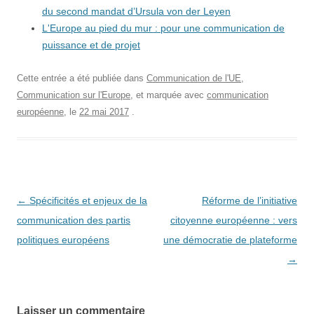
du second mandat d’Ursula von der Leyen
L'Europe au pied du mur : pour une communication de
puissance et de projet
Cette entrée a été publiée dans
Communication de l'UE
,
Communication sur l'Europe
, et marquée avec
communication
européenne
, le
22 mai 2017
.
Navigation
←
Spécificités et enjeux de la
Réforme de l’initiative
des
communication des partis
citoyenne européenne : vers
articles
politiques européens
une démocratie de plateforme
→
Laisser un commentaire