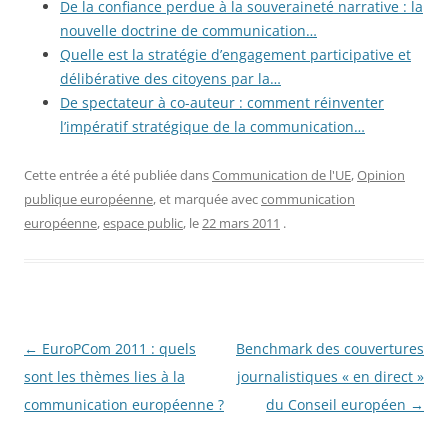
De la confiance perdue à la souveraineté narrative : la
nouvelle doctrine de communication…
Quelle est la stratégie d’engagement participative et
délibérative des citoyens par la…
De spectateur à co-auteur : comment réinventer
l’impératif stratégique de la communication…
Cette entrée a été publiée dans
Communication de l'UE
,
Opinion
publique européenne
, et marquée avec
communication
européenne
,
espace public
, le
22 mars 2011
.
Navigation
←
EuroPCom 2011 : quels
Benchmark des couvertures
des
sont les thèmes lies à la
journalistiques « en direct »
articles
communication européenne ?
du Conseil européen
→