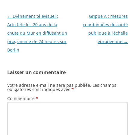
Navigation
←
Evénement télévisuel :
Grippe A : mesures
des
Arte fête les 20 ans de la
coordonnées de santé
articles
chute du Mur en diffusant un
publique à l’échelle
programme de 24 heures sur
européenne
→
Berlin
Laisser un commentaire
Votre adresse e-mail ne sera pas publiée.
Les champs
obligatoires sont indiqués avec
*
Commentaire
*