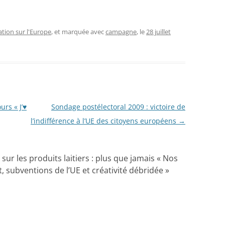
ion sur l'Europe
, et marquée avec
campagne
, le
28 juillet
rs « J’♥
Sondage postélectoral 2009 : victoire de
l’indifférence à l’UE des citoyens européens
→
r les produits laitiers : plus que jamais « Nos
it, subventions de l’UE et créativité débridée
»