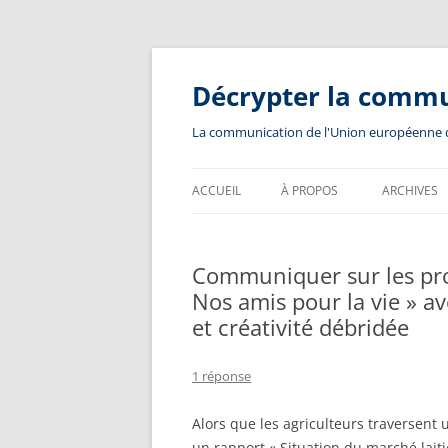
Aller
au
contenu
Décrypter la comm
La communication de l'Union européenne dev
ACCUEIL
À PROPOS
ARCHIVES
Communiquer sur les prod
Nos amis pour la vie » av
et créativité débridée
1 réponse
Alors que les agriculteurs traversent 
un rapport « Situation du marché laiti