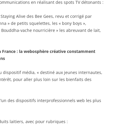
communications en réalisant des spots TV détonants :
Staying Alive des Bee Gees, revu et corrigé par
a » de petits squelettes, les « bony boys »,
Bouddha-vache nourricière » les abreuvant de lait,
 en France : la webosphère créative constamment
ons
u dispositif média, « destiné aux jeunes internautes,
térêt, pour aller plus loin sur les bienfaits des
 l’un des dispositifs interprofessionnels web les plus
uits laitiers, avec pour rubriques :