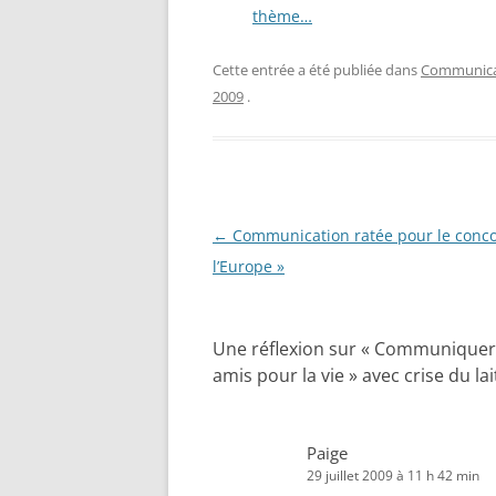
thème…
Cette entrée a été publiée dans
Communicat
2009
.
Navigation
←
Communication ratée pour le concou
des
l’Europe »
articles
Une réflexion sur «
Communiquer su
amis pour la vie » avec crise du la
Paige
29 juillet 2009 à 11 h 42 min