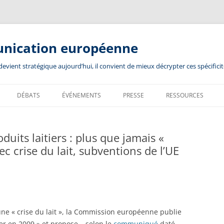
unication européenne
ient stratégique aujourd’hui, il convient de mieux décrypter ces spécificit
DÉBATS
ÉVÉNEMENTS
PRESSE
RESSOURCES
uits laitiers : plus que jamais «
ec crise du lait, subventions de l’UE
une « crise du lait », la Commission européenne publie
er en 2009 » et propose – selon le
communiqué
daté