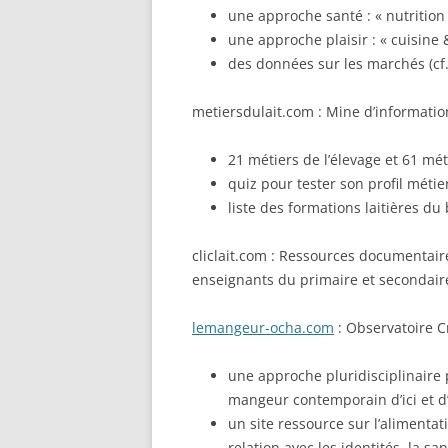
une approche santé : « nutrition &
une approche plaisir : « cuisine & 
des données sur les marchés (cf. l
metiersdulait.com : Mine d’information
21 métiers de l’élevage et 61 méti
quiz pour tester son profil métier
liste des formations laitières du
cliclait.com : Ressources documentaire
enseignants du primaire et secondair
lemangeur-ocha.com
: Observatoire C
une approche pluridisciplinaire 
mangeur contemporain d’ici et d’a
un site ressource sur l’alimenta
relation avec les identités, la sa