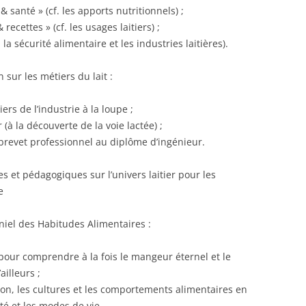
 santé » (cf. les apports nutritionnels) ;
recettes » (cf. les usages laitiers) ;
a sécurité alimentaire et les industries laitières).
 sur les métiers du lait :
ers de l’industrie à la loupe ;
 (à la découverte de la voie lactée) ;
 brevet professionnel au diplôme d’ingénieur.
s et pédagogiques sur l’univers laitier pour les
e
niel des Habitudes Alimentaires :
pour comprendre à la fois le mangeur éternel et le
illeurs ;
tion, les cultures et les comportements alimentaires en
nté et les modes de vie.