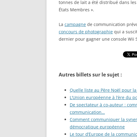
tonnes de lait a été distribué dans le
États Membres ».
La
campagne
de communication prévoi
concours de photographie
qui a susci
dernier pour gagner une console Wii 
Autres billets sur le sujet :
Quelle liste au Père Noël pour 
L’Union européenne à l’ère du po
De spectateur à co-auteur : comm
communication…
Comment communiquer la synergie
démocratique européenne
Le tour d’Europe de la communica