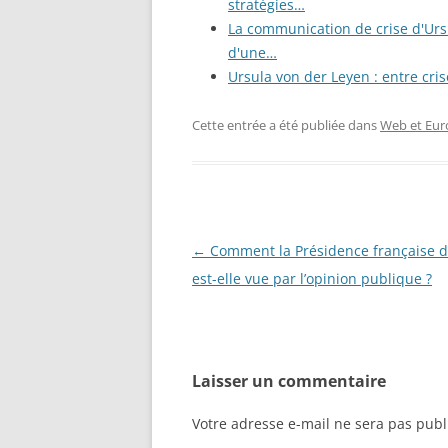
stratégies…
La communication de crise d'Ursu
d'une…
Ursula von der Leyen : entre cris
Cette entrée a été publiée dans
Web et Eur
Navigation
←
Comment la Présidence française d
des
est-elle vue par l’opinion publique ?
articles
Laisser un commentaire
Votre adresse e-mail ne sera pas publ