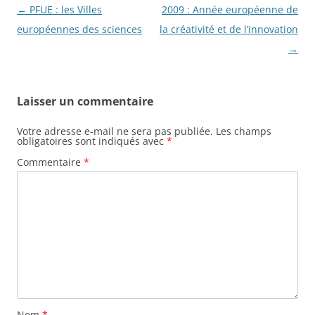
Navigation
←
PFUE : les Villes
2009 : Année européenne de
des
européennes des sciences
la créativité et de l’innovation
articles
→
Laisser un commentaire
Votre adresse e-mail ne sera pas publiée.
Les champs
obligatoires sont indiqués avec
*
Commentaire
*
Nom
*