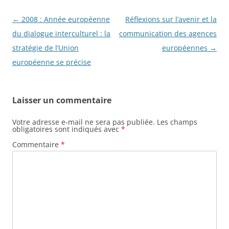
Navigation
←
2008 : Année européenne
Réflexions sur l’avenir et la
des
du dialogue interculturel : la
communication des agences
articles
stratégie de l’Union
européennes
→
européenne se précise
Laisser un commentaire
Votre adresse e-mail ne sera pas publiée.
Les champs
obligatoires sont indiqués avec
*
Commentaire
*