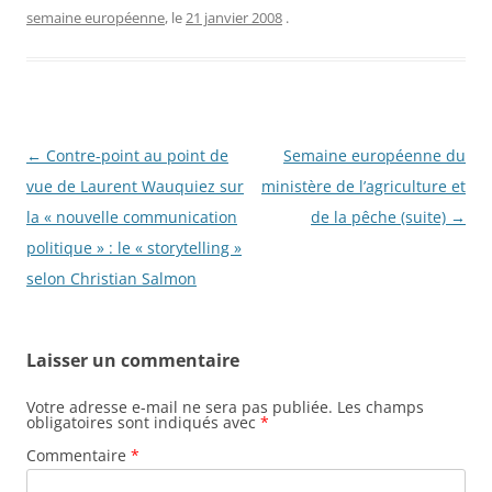
semaine européenne
, le
21 janvier 2008
.
Navigation
←
Contre-point au point de
Semaine européenne du
des
vue de Laurent Wauquiez sur
ministère de l’agriculture et
articles
la « nouvelle communication
de la pêche (suite)
→
politique » : le « storytelling »
selon Christian Salmon
Laisser un commentaire
Votre adresse e-mail ne sera pas publiée.
Les champs
obligatoires sont indiqués avec
*
Commentaire
*