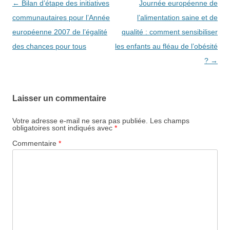
Navigation
←
Bilan d’étape des initiatives
Journée européenne de
des
communautaires pour l’Année
l’alimentation saine et de
articles
européenne 2007 de l’égalité
qualité : comment sensibiliser
des chances pour tous
les enfants au fléau de l’obésité
?
→
Laisser un commentaire
Votre adresse e-mail ne sera pas publiée.
Les champs
obligatoires sont indiqués avec
*
Commentaire
*