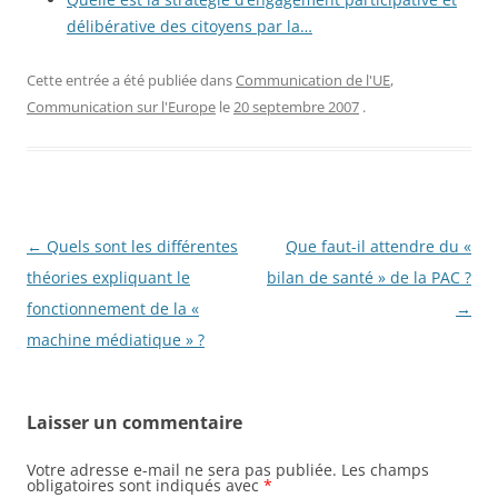
délibérative des citoyens par la…
Cette entrée a été publiée dans
Communication de l'UE
,
Communication sur l'Europe
le
20 septembre 2007
.
Navigation
←
Quels sont les différentes
Que faut-il attendre du «
des
théories expliquant le
bilan de santé » de la PAC ?
articles
fonctionnement de la «
→
machine médiatique » ?
Laisser un commentaire
Votre adresse e-mail ne sera pas publiée.
Les champs
obligatoires sont indiqués avec
*