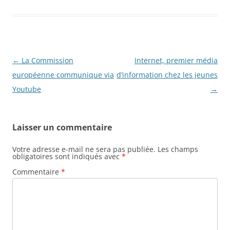
Navigation
←
La Commission
Internet, premier média
des
européenne communique via
d’information chez les jeunes
articles
Youtube
→
Laisser un commentaire
Votre adresse e-mail ne sera pas publiée.
Les champs
obligatoires sont indiqués avec
*
Commentaire
*