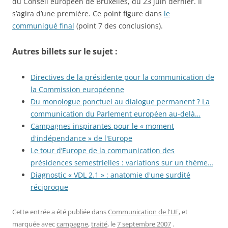
du Conseil européen de Bruxelles, du 23 juin dernier. Il
s’agira d’une première. Ce point figure dans
le
communiqué final
(point 7 des conclusions).
Autres billets sur le sujet :
Directives de la présidente pour la communication de
la Commission européenne
Du monologue ponctuel au dialogue permanent ? La
communication du Parlement européen au-delà…
Campagnes inspirantes pour le « moment
d'indépendance » de l'Europe
Le tour d’Europe de la communication des
présidences semestrielles : variations sur un thème…
Diagnostic « VDL 2.1 » : anatomie d'une surdité
réciproque
Cette entrée a été publiée dans
Communication de l'UE
, et
marquée avec
campagne
,
traité
, le
7 septembre 2007
.