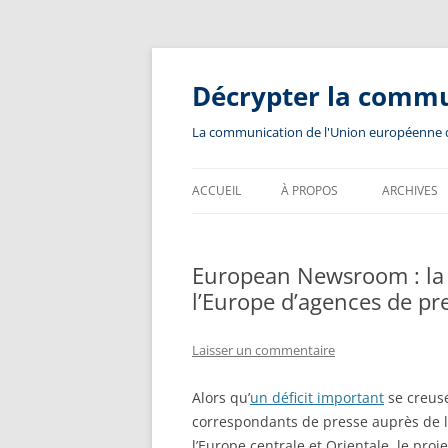
Aller
au
contenu
Décrypter la comm
La communication de l'Union européenne dev
ACCUEIL
À PROPOS
ARCHIVES
European Newsroom : la n
l’Europe d’agences de p
Laisser un commentaire
Alors qu’
un déficit important
se creuse
correspondants de presse auprès de l
l’Europe centrale et Orientale, le pro