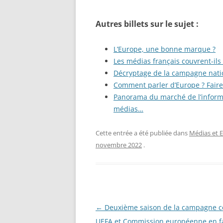
Autres billets sur le sujet :
L’Europe, une bonne marque ?
Les médias français couvrent-ils
Décryptage de la campagne nati
Comment parler d’Europe ? Faire 
Panorama du marché de l’informa
médias…
Cette entrée a été publiée dans
Médias et 
novembre 2022
.
Navigation
←
Deuxième saison de la campagne c
des
UEFA et Commission européenne en f