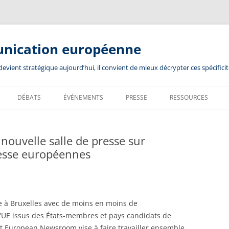
unication européenne
ient stratégique aujourd’hui, il convient de mieux décrypter ces spécificit
DÉBATS
ÉVÉNEMENTS
PRESSE
RESSOURCES
ouvelle salle de presse sur
resse européennes
 à Bruxelles avec de moins en moins de
’UE issus des États-membres et pays candidats de
jet European Newsroom vise à faire travailler ensemble