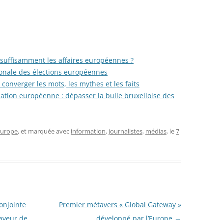
 suffisamment les affaires européennes ?
onale des élections européennes
converger les mots, les mythes et les faits
tion européenne : dépasser la bulle bruxelloise des
Europe
, et marquée avec
information
,
journalistes
,
médias
, le
7
onjointe
Premier métavers « Global Gateway »
aveur de
développé par l’Europe
→