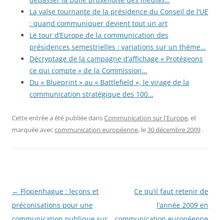
La valse tournante de la présidence du Conseil de l’UE
: quand communiquer devient tout un art
Le tour d’Europe de la communication des
présidences semestrielles : variations sur un thème…
Décryptage de la campagne d’affichage « Protégeons
ce qui compte » de la Commission…
Du « Blueprint » au « Battlefield », le virage de la
communication stratégique des 100…
Cette entrée a été publiée dans
Communication sur l'Europe
, et
marquée avec
communication européenne
, le
30 décembre 2009
.
Navigation
←
Flopenhague : leçons et
Ce qu’il faut retenir de
des
préconisations pour une
l’année 2009 en
articles
communication publique sur
communication européenne