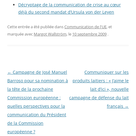
Décryptage de la communication de crise au cœur
déjà du second mandat d’Ursula von der Leyen
Cette entrée a été publiée dans
Communication de l'UE
, et
marquée avec
Margot Wallström
, le
10 septembre 2009
.
Navigation
←
Campagne de José Manuel
Communiquer sur les
des
Barroso pour sa nomination à
produits laitiers : « J’aime le
articles
la tête de la prochaine
lait d’ici », nouvelle
Commission européenne :
campagne de défense du lait
quelles perspectives pour la
français
→
communication du Président
de la Commission
européenne ?