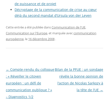
de puissance et de projet
Décryptage de la communication de crise au cœur
déjà du second mandat d’Ursula von der Leyen
Cette entrée a été publiée dans
Communication de l'UE
,
Communication sur l'Europe
, et marquée avec
communication
européenne
, le
16 décembre 2008
.
Navigation
←
Compte-rendu du colloque
Bilan de la PFUE : un sondage
des
: « Réveiller le citoyen
révèle la bonne opinion de
articles
européen : un défi de
l’action de Nicolas Sarkozy à
communication publique ? »
la tête de l’UE
→
– Diagnostics 1/2