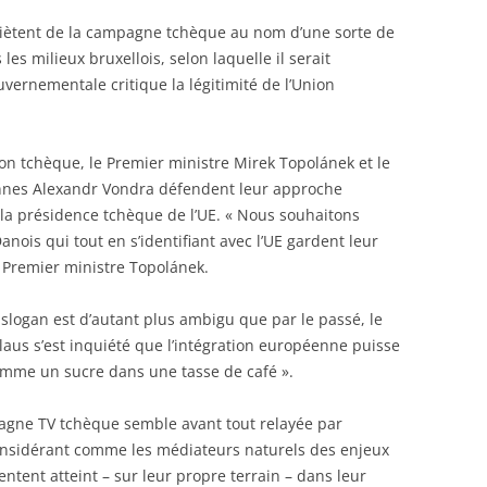
quiètent de la campagne tchèque au nom d’une sorte de
les milieux bruxellois, selon laquelle il serait
ernementale critique la légitimité de l’Union
ion tchèque, le Premier ministre Mirek Topolánek et le
ennes Alexandr Vondra défendent leur approche
 la présidence tchèque de l’UE. « Nous souhaitons
nois qui tout en s’identifiant avec l’UE gardent leur
e Premier ministre Topolánek.
e slogan est d’autant plus ambigu que par le passé, le
laus s’est inquiété que l’intégration européenne puisse
comme un sucre dans une tasse de café ».
agne TV tchèque semble avant tout relayée par
onsidérant comme les médiateurs naturels des enjeux
sentent atteint – sur leur propre terrain – dans leur