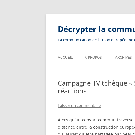
Aller
au
contenu
Décrypter la comm
La communication de l'Union européenne dev
ACCUEIL
À PROPOS
ARCHIVES
Campagne TV tchèque « S
réactions
Laisser un commentaire
Alors qu’un constat commun traverse l
distance entre la construction europé
qui aurait dû être partagée par beau