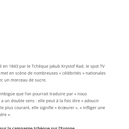
é en 1843 par le Tchèque Jakub Krystof Rad, le spot TV
t met en scène de nombreuses « célébrités » nationales
vec un morceau de sucre.
ambigüe que l’on pourrait traduire par « nous
a un double sens : elle peut à la fois dire « adoucir
 plus courant, elle signifie « écœurer », « infliger une
dre ».
 sur la campagne tchèque sur l’Europe