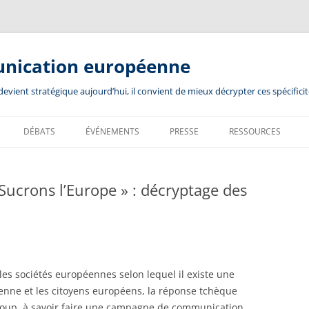
unication européenne
ient stratégique aujourd’hui, il convient de mieux décrypter ces spécificit
DÉBATS
ÉVÉNEMENTS
PRESSE
RESSOURCES
ucrons l’Europe » : décryptage des
es sociétés européennes selon lequel il existe une
enne et les citoyens européens, la réponse tchèque
coup, à savoir faire une campagne de communication