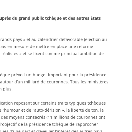
ès du grand public tchèque et des autres États
grands pays » et au calendrier défavorable (élection au
 pas en mesure de mettre en place une réforme
 réalistes » et se fixent comme principal ambition de
chèque prévoit un budget important pour la présidence
 autour d’un milliard de couronnes. Tous les ministères
n plus.
ation reposant sur certains traits typiques tchèques
 l’humour et de l’auto-dérision », la liberté de ton, la
e des moyens consacrés (11 millions de couronnes ont
l’objectif de la présidence tchèque de rapprocher
es d’une part et d’éveiller l’intérêt des autres pays