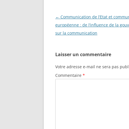
Navigation
←
Communication de l’Etat et commun
des
européenne : de l’influence de la gou
articles
sur la communication
Laisser un commentaire
Votre adresse e-mail ne sera pas publ
Commentaire
*