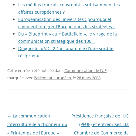
Les médias français couvrent-ils suffisamment les
affaires européennes ?
Européanisation des universités : pourquoi et
comment intégrer l’Europe dans les stratégies…
Du « Blueprint » au « Battlefield », le virage de la
communication stratégique des 100…
Diagnostic « VDL 2.1 » : anatomie d'une surdité
réciproque
Cette entrée a été publiée dans
Communication de l'UE
, et
marquée avec
Parlement européen
, le
28 mars 2008
.
Navigation
←
La communication
Présidence française de l’UE
des
interculturelle à l’honneur du
(PFUE) et entreprises : la
articles
« Printemps de l’Europe »
Chambre de Commerce de