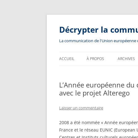
Aller
au
contenu
Décrypter la comm
La communication de l'Union européenne dev
ACCUEIL
À PROPOS
ARCHIVES
L’Année européenne du di
avec le projet Alterego
Laisser un commentaire
2008 a été nommée « Année européenne
France et le réseau EUNIC (European U
Centres et Instituts culturels europée