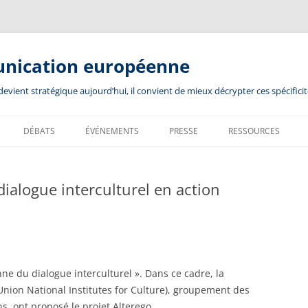
unication européenne
ient stratégique aujourd’hui, il convient de mieux décrypter ces spécificit
DÉBATS
ÉVÉNEMENTS
PRESSE
RESSOURCES
alogue interculturel en action
 du dialogue interculturel ». Dans ce cadre, la
nion National Institutes for Culture), groupement des
ns, ont proposé le projet Alterego…