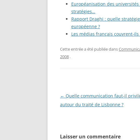
Européanisation des universités 
stratégies…
Rapport Draghi : quelle stratégi
européenne ?
Les médias français couvrent-ils
Cette entrée a été publiée dans
Communicat
2008
.
Navigation
←
Quelle communication faut-il privil
des
autour du traité de Lisbonne ?
articles
Laisser un commentaire