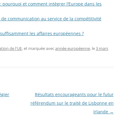
: pourquoi et comment intégrer l’Europe dans les
e de communication au service de la compétitivité
 suffisamment les affaires européennes ?
ion de l'UE
, et marquée avec
année européenne
, le
3 mars
égier
Résultats encourageants pour le futur
référendum sur le traité de Lisbonne en
Irlande
→