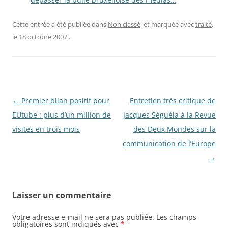
Cette entrée a été publiée dans
Non classé
, et marquée avec
traité
,
le
18 octobre 2007
.
Navigation
←
Premier bilan positif pour
Entretien très critique de
des
EUtube : plus d’un million de
Jacques Séguéla à la Revue
articles
visites en trois mois
des Deux Mondes sur la
communication de l’Europe
→
Laisser un commentaire
Votre adresse e-mail ne sera pas publiée.
Les champs
obligatoires sont indiqués avec
*