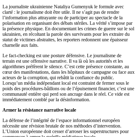
La journaliste ukrainienne Nataliya Gumenyuk le formule avec
clarté : le journalisme doit être utile. Il ne s’agit pas de rendre
l’information plus attrayante ou de participer au spectacle de la
polarisation en organisant des débats stériles. La vérité s’impose par
la présence physique. En documentant les crimes de guerre sur le sol
ukrainien, en récoltant la parole des survivants pour les extraire du
statut de victimes abstraites, les reporters redonnent une épaisseur
charnelle aux faits.
Le fact-checking est une posture défensive. Le journalisme de
terrain est une offensive narrative. Il va là où les autorités et les
algorithmes préfèrent le silence. C’est cette présence constante, au
cœur des manifestations, dans les hôpitaux de campagne ou face aux
acteurs de la corruption, qui rebâtit la confiance du public.
Lorsqu’un média indépendant local est contraint de fermer sous le
poids des procédures-bâillons ou de l’épuisement financier, c’est une
communauté entière qui perd son ancrage dans le réel. Ce vide est
immédiatement comblé par la désinformation.
Armer la résistance narrative locale
La défense de l’intégrité de l’espace informationnel européen
nécessite une révision brutale de nos méthodes d’intervention.
L’Union européenne doit cesser d’arroser les superstructures pour
commencer à armer la guérilla médiatique locale.