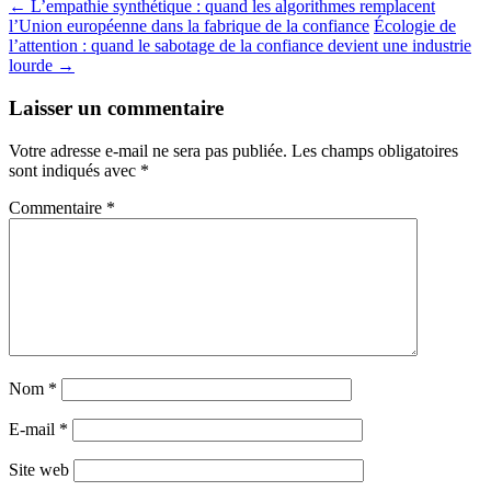
←
L’empathie synthétique : quand les algorithmes remplacent
l’Union européenne dans la fabrique de la confiance
Écologie de
l’attention : quand le sabotage de la confiance devient une industrie
lourde
→
Laisser un commentaire
Votre adresse e-mail ne sera pas publiée.
Les champs obligatoires
sont indiqués avec
*
Commentaire
*
Nom
*
E-mail
*
Site web