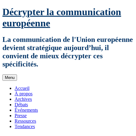
Aller
Décrypter la communication
au
contenu
européenne
La communication de l'Union européenne
devient stratégique aujourd’hui, il
convient de mieux décrypter ces
spécificités.
Menu
Accueil
À propos
Archives
Débats
Événements
Presse
Ressources
Tendances