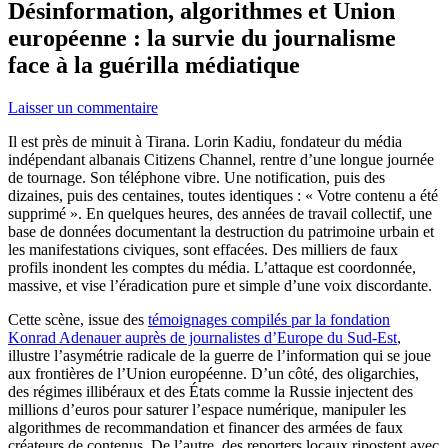
Désinformation, algorithmes et Union
européenne : la survie du journalisme
face à la guérilla médiatique
Laisser un commentaire
Il est près de minuit à Tirana. Lorin Kadiu, fondateur du média
indépendant albanais Citizens Channel, rentre d’une longue journée
de tournage. Son téléphone vibre. Une notification, puis des
dizaines, puis des centaines, toutes identiques : « Votre contenu a été
supprimé ». En quelques heures, des années de travail collectif, une
base de données documentant la destruction du patrimoine urbain et
les manifestations civiques, sont effacées. Des milliers de faux
profils inondent les comptes du média. L’attaque est coordonnée,
massive, et vise l’éradication pure et simple d’une voix discordante.
Cette scène, issue des
témoignages compilés par la fondation
Konrad Adenauer auprès de journalistes d’Europe du Sud-Est
,
illustre l’asymétrie radicale de la guerre de l’information qui se joue
aux frontières de l’Union européenne. D’un côté, des oligarchies,
des régimes illibéraux et des États comme la Russie injectent des
millions d’euros pour saturer l’espace numérique, manipuler les
algorithmes de recommandation et financer des armées de faux
créateurs de contenus. De l’autre, des reporters locaux ripostent avec